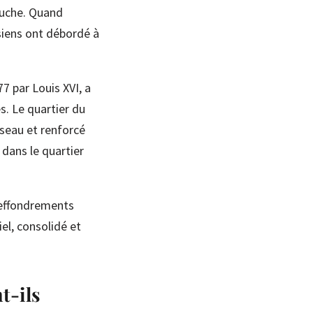
auche. Quand
isiens ont débordé à
7 par Louis XVI, a
s. Le quartier du
éseau et renforcé
 dans le quartier
s effondrements
iel, consolidé et
t-ils