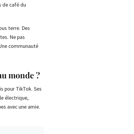
s de café du
ous terre. Des
ites. Ne pas
s. Une communauté
 au monde ?
is pour TikTok. Ses
e électrique,
bes avec une amie.