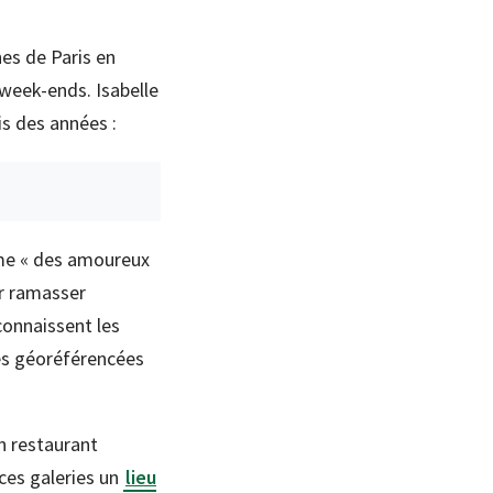
nes de Paris en
s week-ends. Isabelle
s des années :
mme « des amoureux
r ramasser
connaissent les
tes géoréférencées
on restaurant
 ces galeries un
lieu