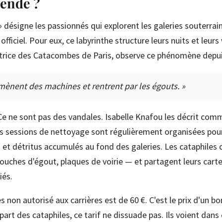
mende ?
» désigne les passionnés qui explorent les galeries souterrai
fficiel. Pour eux, ce labyrinthe structure leurs nuits et leur
trice des Catacombes de Paris, observe ce phénomène depui
amènent des machines et rentrent par les égouts. »
 Ce ne sont pas des vandales. Isabelle Knafou les décrit co
es sessions de nettoyage sont régulièrement organisées pou
s et détritus accumulés au fond des galeries. Les cataphiles 
ouches d'égout, plaques de voirie — et partagent leurs car
iés.
 non autorisé aux carrières est de 60 €. C'est le prix d'un b
upart des cataphiles, ce tarif ne dissuade pas. Ils voient dans