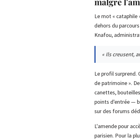
malgré l'a
Le mot « cataphile 
dehors du parcours o
Knafou, administra
« Ils creusent, 
Le profil surprend.
de patrimoine ». D
canettes, bouteille
points d'entrée — b
sur des forums déd
L'amende pour accès
parisien. Pour la pl