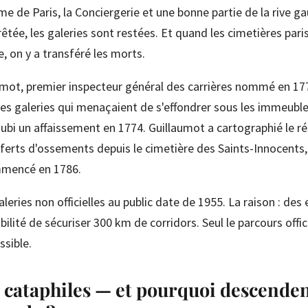
e de Paris, la Conciergerie et une bonne partie de la rive g
rrêtée, les galeries sont restées. Et quand les cimetières par
le, on y a transféré les morts.
umot, premier inspecteur général des carrières nommé en 177
es galeries qui menaçaient de s'effondrer sous les immeuble
bi un affaissement en 1774. Guillaumot a cartographié le r
nsferts d'ossements depuis le cimetière des Saints-Innocents,
mmencé en 1786.
leries non officielles au public date de 1955. La raison : de
bilité de sécuriser 300 km de corridors. Seul le parcours offic
ssible.
s cataphiles — et pourquoi descenden