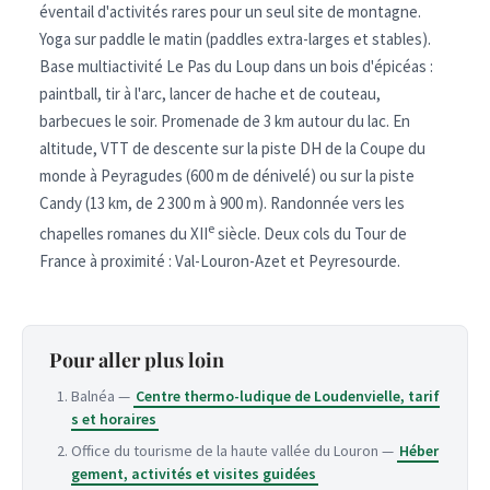
éventail d'activités rares pour un seul site de montagne.
Yoga sur paddle le matin (paddles extra-larges et stables).
Base multiactivité Le Pas du Loup dans un bois d'épicéas :
paintball, tir à l'arc, lancer de hache et de couteau,
barbecues le soir. Promenade de 3 km autour du lac. En
altitude, VTT de descente sur la piste DH de la Coupe du
monde à Peyragudes (600 m de dénivelé) ou sur la piste
Candy (13 km, de 2 300 m à 900 m). Randonnée vers les
e
chapelles romanes du XII
siècle. Deux cols du Tour de
France à proximité : Val-Louron-Azet et Peyresourde.
Pour aller plus loin
Balnéa —
Centre thermo-ludique de Loudenvielle, tarif
s et horaires
Office du tourisme de la haute vallée du Louron —
Héber
gement, activités et visites guidées